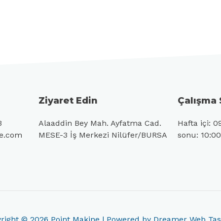
Ziyaret Edin
Çalışma 
3
Alaaddin Bey Mah. Ayfatma Cad.
Hafta içi: 0
ne.com
MESE-3 İş Merkezi Nilüfer/BURSA
sonu: 10:00
right © 2026
Point Makine
| Powered by
Dreamer Web Tas